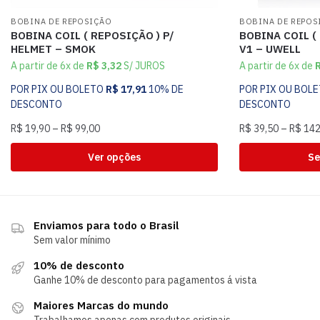
BOBINA DE REPOSIÇÃO
BOBINA DE REPOS
BOBINA COIL ( REPOSIÇÃO ) P/
BOBINA COIL (
HELMET – SMOK
V1 – UWELL
A partir de 6x de
R$
3,32
S/ JUROS
A partir de 6x de
POR PIX OU BOLETO
R$
17,91
10% DE
POR PIX OU BOL
DESCONTO
DESCONTO
R$
19,90
–
R$
99,00
R$
39,50
–
R$
142
Ver opções
Se
Enviamos para todo o Brasil
Sem valor mínimo
10% de desconto
Ganhe 10% de desconto para pagamentos á vista
Maiores Marcas do mundo