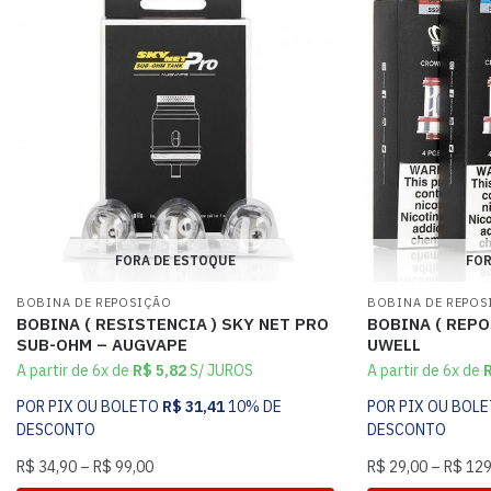
FORA DE ESTOQUE
FOR
BOBINA DE REPOSIÇÃO
BOBINA DE REPOS
BOBINA ( RESISTENCIA ) SKY NET PRO
BOBINA ( REPO
SUB-OHM – AUGVAPE
UWELL
A partir de 6x de
R$
5,82
S/ JUROS
A partir de 6x de
POR PIX OU BOLETO
R$
31,41
10% DE
POR PIX OU BOL
DESCONTO
DESCONTO
R$
34,90
–
R$
99,00
R$
29,00
–
R$
129