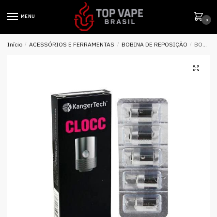
MENU
0
Início
/
ACESSÓRIOS E FERRAMENTAS
/
BOBINA DE REPOSIÇÃO
/
BOBINA REPOSIÇÃO COIL CLOCC CLTANK – KANGERTECH