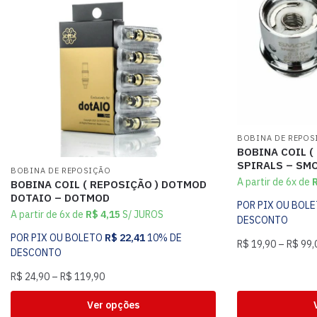
BOBINA DE REPOS
BOBINA COIL (
SPIRALS – SM
BOBINA DE REPOSIÇÃO
A partir de 6x de
BOBINA COIL ( REPOSIÇÃO ) DOTMOD
DOTAIO – DOTMOD
POR PIX OU BOL
A partir de 6x de
R$
4,15
S/ JUROS
DESCONTO
POR PIX OU BOLETO
R$
22,41
10% DE
R$
19,90
–
R$
99,
DESCONTO
R$
24,90
–
R$
119,90
Ver opções