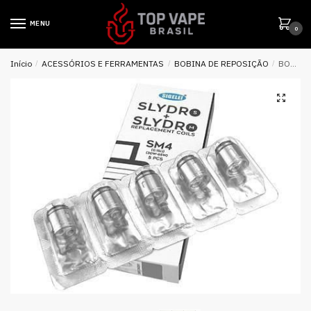
MENU
0
Início
/
ACESSÓRIOS E FERRAMENTAS
/
BOBINA DE REPOSIÇÃO
/
BOBINA PARA DP / O9 / VIL CTOR /SLYDR / GLO – SIGELEI SM – SIGELEI