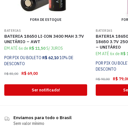
FORA DE ESTOQUE
FOR
BATERIAS
BATERIAS
BATERIA 18650 LI-ION 3400 MAH 3.7V
BATERIA 18650
UNITÁRIO – AWT
18650 3.7V 25
– UNITÁRIO
EM ATÉ 6x de
R$
11,50
S/ JUROS
EM ATÉ 6x de
R$
1
POR PIX OU BOLETO
R$
62,10
10% DE
POR PIX OU BOL
DESCONTO
DESCONTO
R$
69,00
R$
85,00
R$
79,0
R$
90,00
Ser notificado!
Se
Enviamos para todo o Brasil
Sem valor mínimo