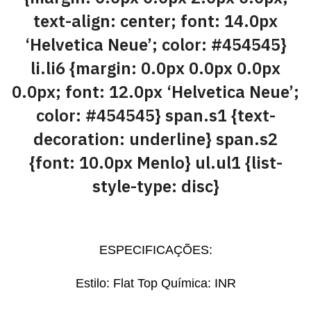
text-align: center; font: 14.0px
‘Helvetica Neue’; color: #454545}
li.li6 {margin: 0.0px 0.0px 0.0px
0.0px; font: 12.0px ‘Helvetica Neue’;
color: #454545} span.s1 {text-
decoration: underline} span.s2
{font: 10.0px Menlo} ul.ul1 {list-
style-type: disc}
ESPECIFICAÇÕES:
Estilo: Flat Top Química: INR