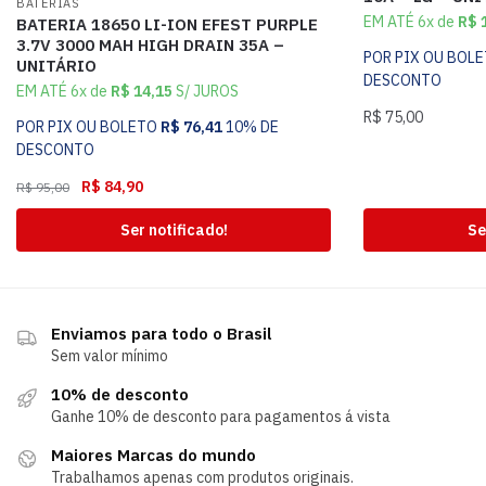
BATERIAS
EM ATÉ 6x de
R$
1
BATERIA 18650 LI-ION EFEST PURPLE
3.7V 3000 MAH HIGH DRAIN 35A –
POR PIX OU BOL
UNITÁRIO
DESCONTO
EM ATÉ 6x de
R$
14,15
S/ JUROS
R$
75,00
POR PIX OU BOLETO
R$
76,41
10% DE
DESCONTO
R$
84,90
R$
95,00
Ser notificado!
Se
Enviamos para todo o Brasil
Sem valor mínimo
10% de desconto
Ganhe 10% de desconto para pagamentos á vista
Maiores Marcas do mundo
Trabalhamos apenas com produtos originais.