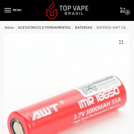
MENU
0
Início
/
ACESSÓRIOS E FERRAMENTAS
/
BATERIAS
/
BATERIA AWT 18650 LI-MN IMR 3.7V 3000MAh HIGH DRAIN 35A FLAT TOP – UNITÁRIO