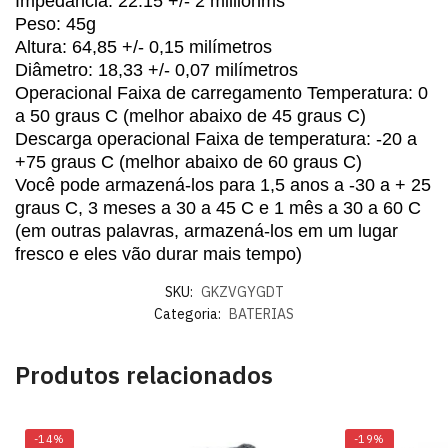
Impedância: 22.15 +/- 2 milliohms
Peso: 45g
Altura: 64,85 +/- 0,15 milímetros
Diâmetro: 18,33 +/- 0,07 milímetros
Operacional Faixa de carregamento Temperatura: 0
a 50 graus C (melhor abaixo de 45 graus C)
Descarga operacional Faixa de temperatura: -20 a
+75 graus C (melhor abaixo de 60 graus C)
Você pode armazená-los para 1,5 anos a -30 a + 25
graus C, 3 meses a 30 a 45 C e 1 mês a 30 a 60 C
(em outras palavras, armazená-los em um lugar
fresco e eles vão durar mais tempo)
SKU:
GKZVGYGDT
Categoria:
BATERIAS
Produtos relacionados
-14%
-19%