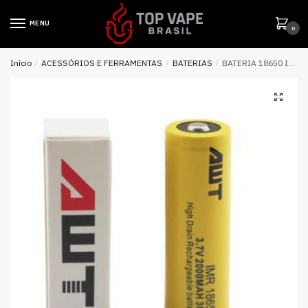
MENU
0
Início
/
ACESSÓRIOS E FERRAMENTAS
/
BATERIAS
/
BATERIA 18650 IMR AWT 3.7V 2000MAH 30A – UNITÁRIO