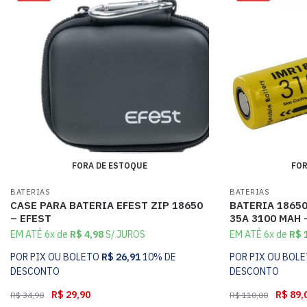
FORA DE ESTOQUE
FOR
BATERIAS
BATERIAS
CASE PARA BATERIA EFEST ZIP 18650
BATERIA 1865
– EFEST
35A 3100 MAH 
EM ATÉ 6x de
R$
4,98
S/ JUROS
EM ATÉ 6x de
R$
1
POR PIX OU BOLETO
R$
26,91
10% DE
POR PIX OU BOL
DESCONTO
DESCONTO
R$
29,90
R$
89,
R$
34,90
R$
110,00