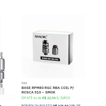
RBA
BASE RPM80 RGC RBA COIL P/
ROSCA 510 – SMOK
EM ATÉ 6x de
R$
22,50
S/ JUROS
POR PIX OU BOLETO
R$
121,50
10% DE