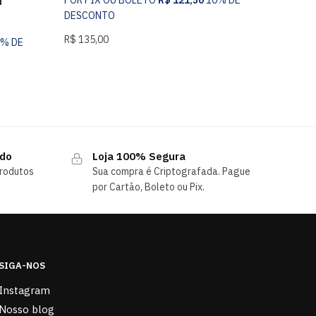
T
DESCONTO
R$
135,00
0% DE
ndo
Loja 100% Segura
rodutos
Sua compra é Criptografada. Pague
por Cartão, Boleto ou Pix.
SIGA-NOS
Instagram
Nosso blog