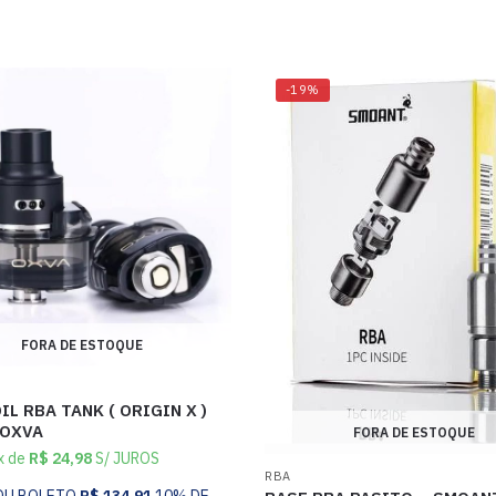
-19%
FORA DE ESTOQUE
IL RBA TANK ( ORIGIN X )
 OXVA
FORA DE ESTOQUE
x de
R$
24,98
S/ JUROS
RBA
 OU BOLETO
R$
134,91
10% DE