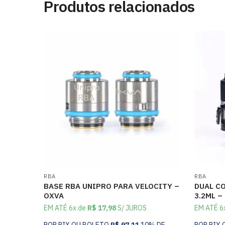
Produtos relacionados
RBA
RBA
BASE RBA UNIPRO PARA VELOCITY –
DUAL CO
OXVA
3.2ML –
EM ATÉ 6x de
R$
17,98
S/ JUROS
EM ATÉ 6
POR PIX OU BOLETO
R$
97,11
10% DE
POR PIX