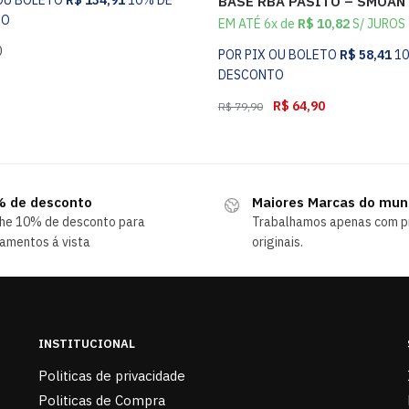
BASE RBA PASITO – SMOAN
TO
EM ATÉ 6x de
R$
10,82
S/ JUROS
0
POR PIX OU BOLETO
R$
58,41
1
DESCONTO
R$
64,90
R$
79,90
 de desconto
Maiores Marcas do mu
he 10% de desconto para
Trabalhamos apenas com p
amentos á vista
originais.
INSTITUCIONAL
Politicas de privacidade
Politicas de Compra