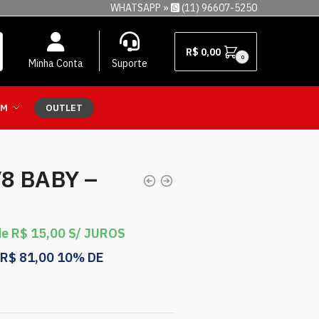
WHATSAPP »
(11) 96607-5250
R$
0,00
0
Minha Conta
Suporte
EM
OUTLET
8 BABY –
de
R$
15,00
S/ JUROS
R$
81,00
10% DE