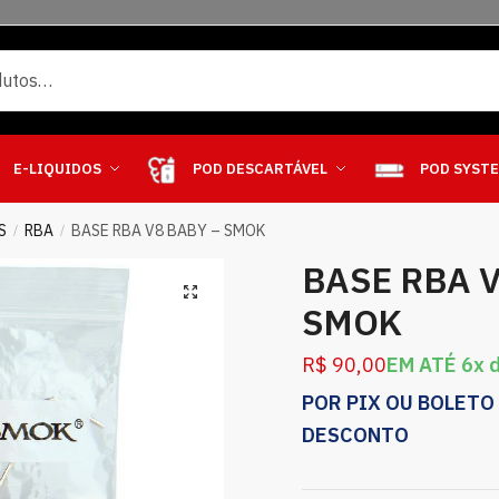
E-LIQUIDOS
POD DESCARTÁVEL
POD SYST
S
RBA
BASE RBA V8 BABY – SMOK
/
/
BASE RBA V
SMOK
R$
90,00
EM ATÉ 6x 
POR PIX OU BOLETO
DESCONTO