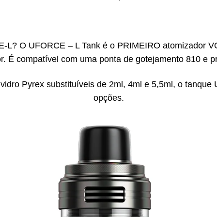
CE-L? O UFORCE – L Tank é o PRIMEIRO atomizador VO
or. É compatível com uma ponta de gotejamento 810 e p
 vidro Pyrex substituíveis de 2ml, 4ml e 5,5ml, o tanq
opções.