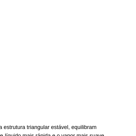
estrutura triangular estável, equilibram
e-líquido mais rápida e o vapor mais suave.