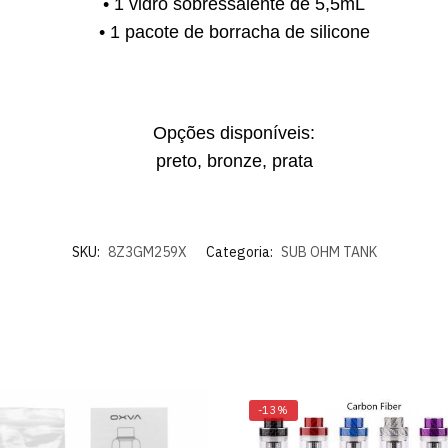
• 1 vidro sobressalente de 5,5mL
• 1 pacote de borracha de silicone
Opções disponíveis:
preto, bronze, prata
SKU:
8Z3GM259X
Categoria:
SUB OHM TANK
-13%