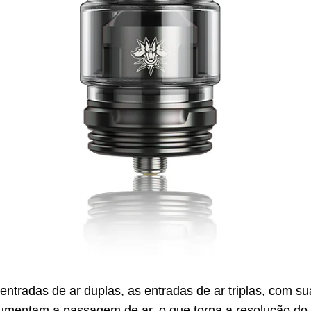
radas de ar duplas, as entradas de ar triplas, com sua 
aumentam a passagem de ar, o que torna a resolução do 