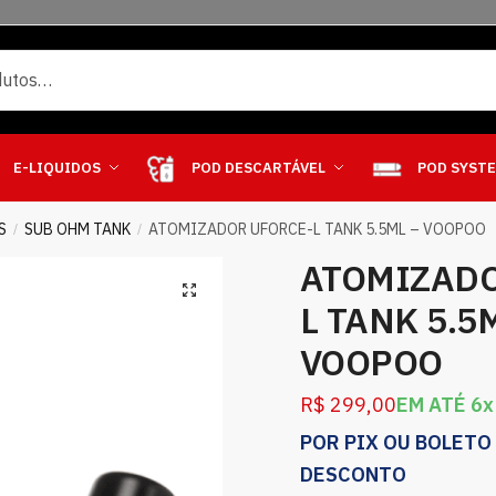
E-LIQUIDOS
POD DESCARTÁVEL
POD SYST
S
SUB OHM TANK
ATOMIZADOR UFORCE-L TANK 5.5ML – VOOPOO
/
/
ATOMIZADO
L TANK 5.5
VOOPOO
R$
299,00
EM ATÉ 6x
POR PIX OU BOLETO
DESCONTO