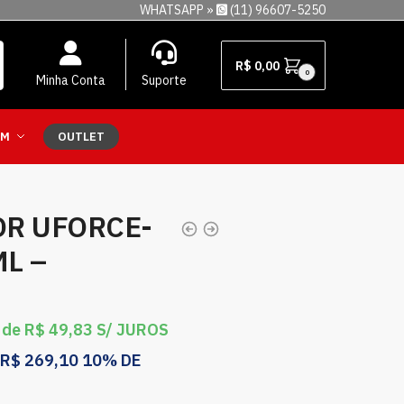
WHATSAPP »
(11) 96607-5250
R$
0,00
0
Minha Conta
Suporte
EM
OUTLET
R UFORCE-
ML –
 de
R$
49,83
S/ JUROS
R$
269,10
10% DE