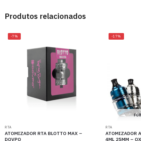
Produtos relacionados
-7%
-17%
FOR
RTA
RTA
ATOMIZADOR RTA BLOTTO MAX –
ATOMIZADOR A
DOVPO
4ML 25MM – O