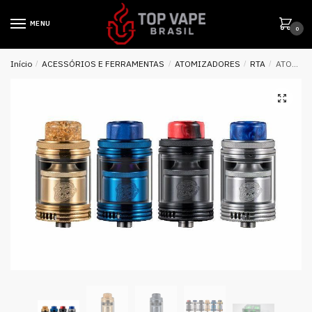
MENU
0
Início
/
ACESSÓRIOS E FERRAMENTAS
/
ATOMIZADORES
/
RTA
/
ATOMIZADOR THE TROLL X RTA 24MM – WOTOFO