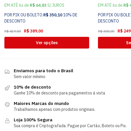
EM ATÉ 6x de
R$
64,83
S/ JUROS
EM ATÉ 6x de
R$
4
POR PIX OU BOLETO
R$
350,10
10% DE
POR PIX OU BOL
DESCONTO
DESCONTO
R$
389,00
R$
249
R$
419,00
R$
300,00
Ver opções
Se
Enviamos para todo o Brasil
Sem valor mínimo
10% de desconto
Ganhe 10% de desconto para pagamentos á vista
Maiores Marcas do mundo
Trabalhamos apenas com produtos originais.
Loja 100% Segura
Sua compra é Criptografada. Pague por Cartão, Boleto ou Pix.