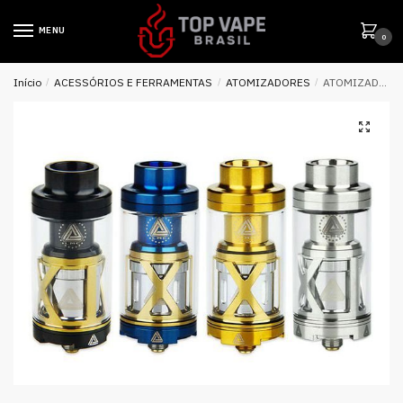
MENU
0
Início
/
ACESSÓRIOS E FERRAMENTAS
/
ATOMIZADORES
/
ATOMIZADOR TANK LIMITLESS XL – IJOY