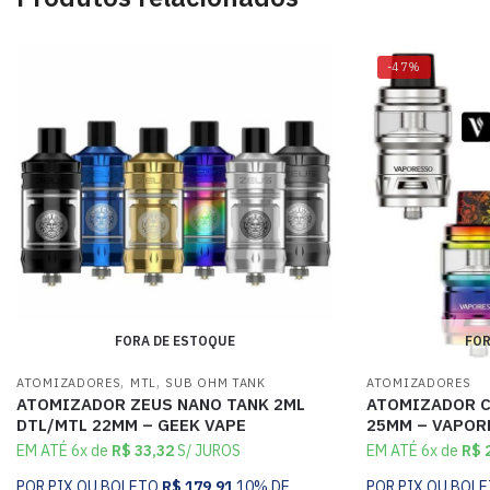
-47%
FORA DE ESTOQUE
FOR
,
,
ATOMIZADORES
MTL
SUB OHM TANK
ATOMIZADORES
ATOMIZADOR ZEUS NANO TANK 2ML
ATOMIZADOR C
DTL/MTL 22MM – GEEK VAPE
25MM – VAPOR
EM ATÉ 6x de
R$
33,32
S/ JUROS
EM ATÉ 6x de
R$
2
POR PIX OU BOLETO
R$
179,91
10% DE
POR PIX OU BOL