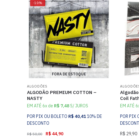
-10%
FORA DE ESTOQUE
ALGODÕES
ALGODÕE
ALGODÃO PREMIUM COTTON –
Algodão
NASTY
Coil Fat
EM ATÉ 6x de
R$
7,48
S/ JUROS
EM ATÉ 6
POR PIX OU BOLETO
R$
40,41
10% DE
POR PIX
DESCONTO
DESCON
R$
44,90
R$
29,90
R$
50,00