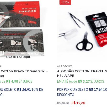
-51%
FORA DE ESTOQUE
S
ALGODÕES
 Cotton Bravo Thread 20x –
ALGODÃO COTTON TRAVEL S
her
HELLVAPE
x de
R$
4,98
S/ JUROS
EM ATÉ 6x de
R$
3,27
S/ JUROS
 OU BOLETO
R$
26,91
10% DE
POR PIX OU BOLETO
R$
17,64
1
TO
DESCONTO
R$
19,60
R$
40,00