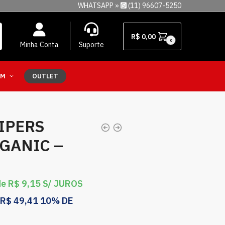
WHATSAPP »
(11) 96607-5250
R$
0,00
0
Minha Conta
Suporte
EM
OUTLET
IPERS
GANIC –
de
R$
9,15
S/ JUROS
R$
49,41
10% DE