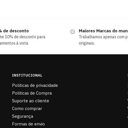
 de desconto
Maiores Marcas do mu
he 10% de desconto para
Trabalhamos apenas com p
amentos á vista
originais.
INSTITUCIONAL
Politicas de privacidade
Politicas de Compra
Suporte ao cliente
Como comprar
Segurança
Formas de envio